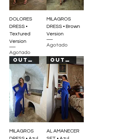
DOLORES
MILAGROS
DRESS •
DRESS • Brown
Textured
Version
Version
Agotado
Agotado
OUT OF STOCK
OUT OF STOCK
MILAGROS
AL AMANECER
DRESS • Azul
SET • Azul