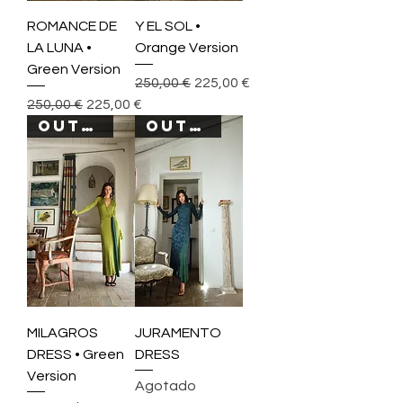
ROMANCE DE
Y EL SOL •
LA LUNA •
Orange Version
Green Version
Precio
Precio de oferta
250,00 €
225,00 €
Precio
Precio de oferta
250,00 €
225,00 €
OUT OF STOCK
OUT OF STOCK
MILAGROS
JURAMENTO
DRESS • Green
DRESS
Version
Agotado