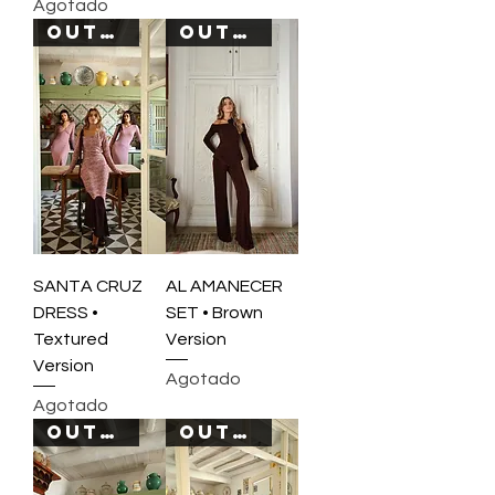
Agotado
OUT OF STOCK
OUT OF STOCK
SANTA CRUZ
AL AMANECER
DRESS •
SET • Brown
Textured
Version
Version
Agotado
Agotado
OUT OF STOCK
OUT OF STOCK