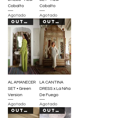
Cobalto
Cobalto
Agotado
Agotado
OUT OF STOCK
OUT OF STOCK
AL AMANECER
LA CANTINA
SET • Green
DRESS x La Niña
Version
De Fuego
Agotado
Agotado
OUT OF STOCK
OUT OF STOCK