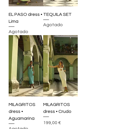
EL PASO dress •
TEQUILA SET
Lima
Agotado
Agotado
MILAGRITOS
MILAGRITOS
dress •
dress • Crudo
Aguamarina
Precio
199,00 €
Agotado