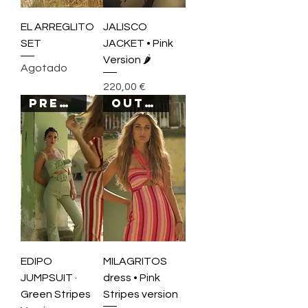
EL ARREGLITO
JALISCO
SET
JACKET • Pink
Version 🌶
Agotado
Precio
220,00 €
PREORDER
OUTLET
EDIPO
MILAGRITOS
JUMPSUIT ·
dress • Pink
Green Stripes
Stripes version