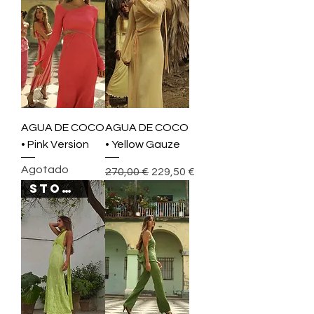
AGUA DE COCO
AGUA DE COCO
• Pink Version
• Yellow Gauze
Agotado
Precio
Precio de oferta
270,00 €
229,50 €
STOCK SALES