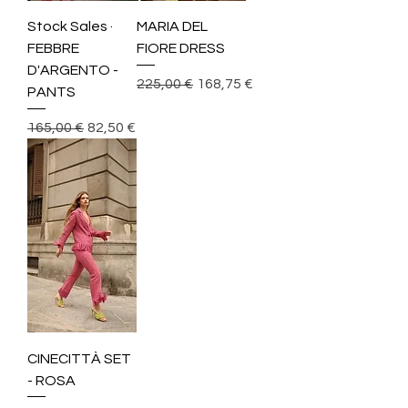
Stock Sales ·
MARIA DEL
FEBBRE
FIORE DRESS
D'ARGENTO -
Precio
Precio de oferta
225,00 €
168,75 €
PANTS
Precio
Precio de oferta
165,00 €
82,50 €
CINECITTÀ SET
- ROSA