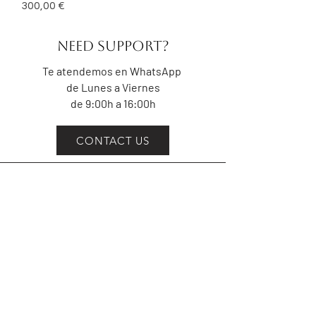
Precio
300,00 €
NEED Support?
Te atendemos en WhatsApp
de Lunes a Viernes
de 9:00h a 16:00h
CONTACT US
Recibe nuestra
Newsletter
SUSCRÍBETE