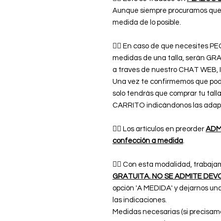
Aunque siempre procuramos que l
medida de lo posible.
👉🏿 En caso de que necesites
medidas de una talla, serán GR
a traves de nuestro CHAT WE
Una vez te confirmemos que pod
solo tendrás que comprar tu tal
CARRITO indicándonos las adap
👉🏿 Los artículos en preorder
ADMI
confección a medida
.
👉🏿 Con esta modalidad, trabaja
GRATUITA. NO SE ADMITE DEV
opción 'A MEDIDA' y dejarnos 
las indicaciones.
Medidas necesarias (si precisam