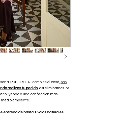
la seña 'PREORDER', como es el caso,
son
do realizas tu pedido
, así eliminamos los
ontribuyendo a una confección más
l medio ambiente.
 entrega de hasta 15 días naturales
.