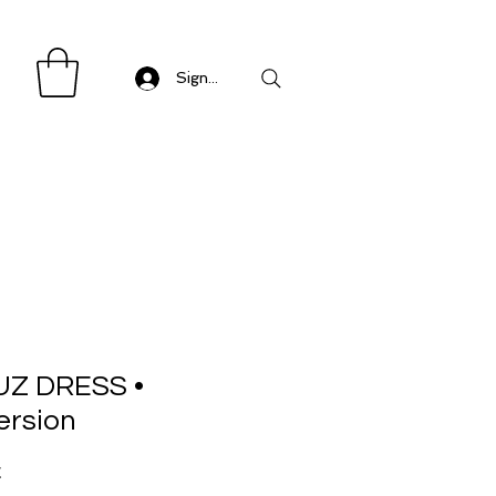
Sign in/ Log in
Z DRESS •
ersion
Precio
€
de