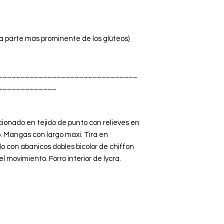
a parte más prominente de los glúteos)
_______________________________
_____________
ionado en tejido de punto con relieves en
. Mangas con largo maxi. Tira en
 con abanicos dobles bicolor de chiffon
 movimiento. Forro interior de lycra.