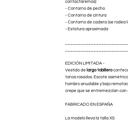
contactaremos):
- Contorno de pecho
- Contorno de cintura
- Contorno de cadera (se rodea l
- Estatura aproximada
________________________
________________________
EDICIÓN LIMITADA -
Vestido de
largo tobillero
confecc
tonos rosados. Escote asimétrico
hombro anudable y bajo rematado
crepe que se entremezclan con el
FABRICADO EN ESPAÑA
La modelo lleva la talla XS