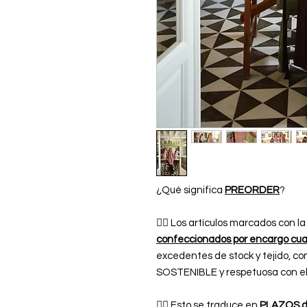
¿Qué significa
PREORDER
?
👉🏿 Los artículos marcados con 
confeccionados por encargo cuan
excedentes de stock y tejido, c
SOSTENIBLE y respetuosa con e
👉🏿 Esto se traduce en
PLAZOS de