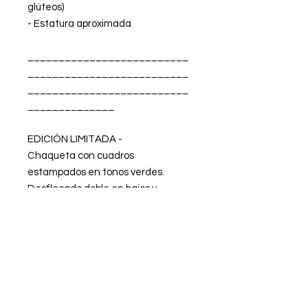
glúteos)
- Estatura aproximada
__________________________
__________________________
__________________________
______________
EDICIÓN LIMITADA -
Chaqueta con cuadros
estampados en tonos verdes.
Desflecado doble en bajos y
mangas del propio tejido. Cierre
cruzado con botones de
pasamaneria en color verde caqui.
FABRICADO EN ESPAÑA.
La modelo lleva la talla XS.