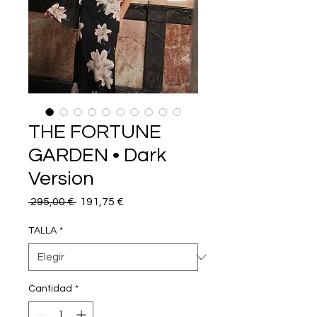
THE FORTUNE
GARDEN • Dark
Version
Precio
Precio
 295,00 € 
191,75 €
de
oferta
TALLA
*
Cantidad
*