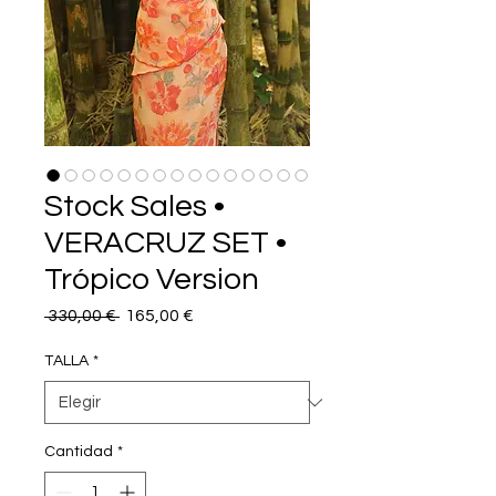
Stock Sales •
VERACRUZ SET •
Trópico Version
Precio
Precio
 330,00 € 
165,00 €
de
oferta
TALLA
*
Cantidad
*