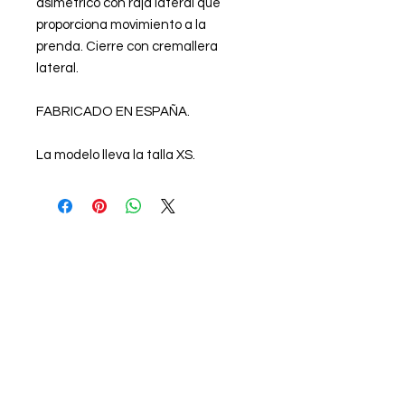
asimétrico con raja lateral que
proporciona movimiento a la
prenda. Cierre con cremallera
lateral.
FABRICADO EN ESPAÑA.
La modelo lleva la talla XS.
NEED Support?
Te atendemos en WhatsApp
de Lunes a Viernes
de 9:00h a 16:00h