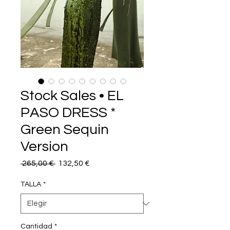
Stock Sales • EL
PASO DRESS *
Green Sequin
Version
Precio
Precio
 265,00 € 
132,50 €
de
oferta
TALLA
*
Cantidad
*