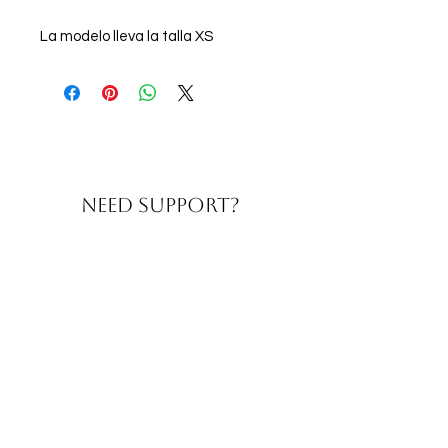
La modelo lleva la talla XS
NEED Support?
Te atendemos en WhatsApp
de Lunes a Viernes
de 9:00h a 16:00h
CONTACT US