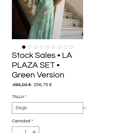
Stock Sales • LA
PLAZA SET •
Green Version
Precio
Precio
 395,00 € 
256,75 €
de
oferta
TALLA
*
Cantidad
*