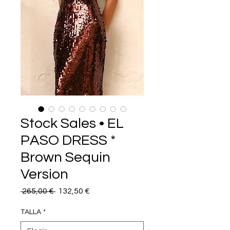
Stock Sales • EL
PASO DRESS *
Brown Sequin
Version
Precio
Precio
 265,00 € 
132,50 €
de
oferta
TALLA
*