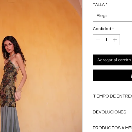
TALLA
*
Elegir
Cantidad
*
Agregar al carrito
TIEMPO DE ENTRE
PREORDERS
: Lo
DEVOLUCIONES
PREORDER, se con
eliminamos los ex
El primer CAMBI
contribuyendo a
PRODUCTOS A ME
España peninsular
respetuosa con e