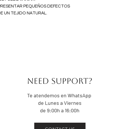
ajustado del tor
E PRESENTAR PEQUEÑOS DEFECTOS
altura del omblig
E UN TEJIDO NATURAL.
CONTORNO DE C
prominente del t
trata de la part
IMPORTANTE:
No aprietes la ci
el contorno de un
Las medidas indi
referencia a las
NEED Support?
prenda. Las pre
centímetros por 
la intención del 
Te atendemos en WhatsApp
de Lunes a Viernes
de 9:00h a 16:00h