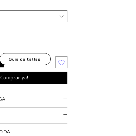
Guía de tallas
¡Comprar ya!
GA
s artículos marcados como
feccionan bajo pedido, así
cedentes de stock y tejido,
O DE TALLA es GRATUITO en
 una confección más SOSTENIBLE y
DIDA
, Islas Baleares y Portugal.
l medio ambiente. Tienen un