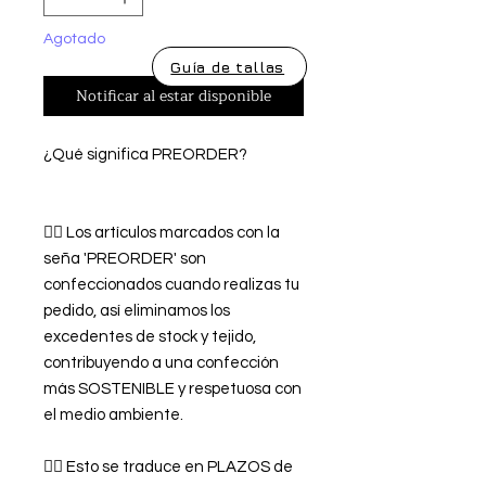
Agotado
Guía de tallas
Notificar al estar disponible
¿Qué significa PREORDER?
👉🏿 Los artículos marcados con la
seña 'PREORDER' son
confeccionados cuando realizas tu
pedido, así eliminamos los
excedentes de stock y tejido,
contribuyendo a una confección
más SOSTENIBLE y respetuosa con
el medio ambiente.
👉🏿 Esto se traduce en PLAZOS de