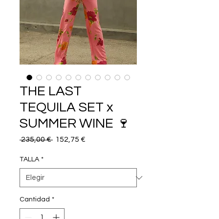
THE LAST
TEQUILA SET x
SUMMER WINE 🍷
Precio
Precio
 235,00 € 
152,75 €
de
oferta
TALLA
*
Cantidad
*