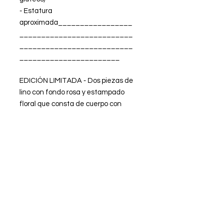
- Estatura
aproximada_________________
__________________________
__________________________
_______________________
EDICIÓN LIMITADA - Dos piezas de
lino con fondo rosa y estampado
floral que consta de cuerpo con
tirantas anchas y cordoncillo para
ajustar el ancho de espalda +
pantalón de corte recto. Ambas
piezas incluyen forro.
FABRICADO EN ESPAÑA
La modelo lleva la talla XS