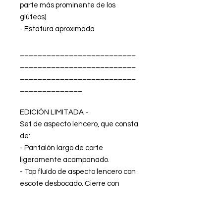
parte más prominente de los
glúteos)
- Estatura aproximada
__________________________
__________________________
__________________________
______________
EDICIÓN LIMITADA -
Set de aspecto lencero, que consta
de:
- Pantalón largo de corte
ligeramente acampanado.
- Top fluído de aspecto lencero con
escote desbocado. Cierre con
cremallera trasera. Ajustable con
lazada trasera.