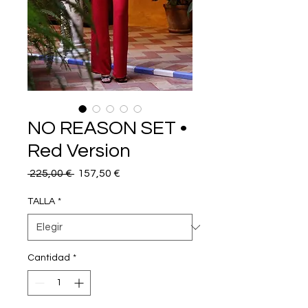
NO REASON SET •
Red Version
Precio
Precio
 225,00 € 
157,50 €
de
oferta
TALLA
*
Cantidad
*