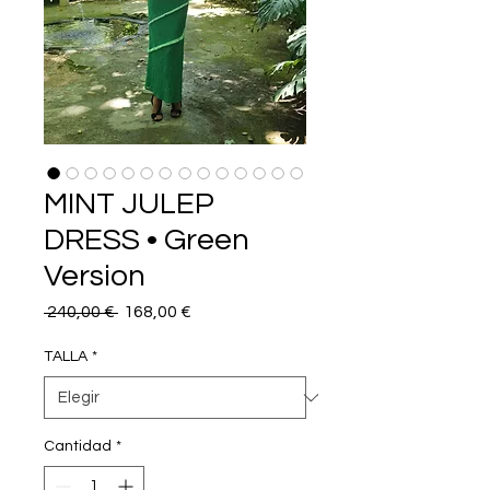
MINT JULEP
DRESS • Green
Version
Precio
Precio
 240,00 € 
168,00 €
de
oferta
TALLA
*
Cantidad
*