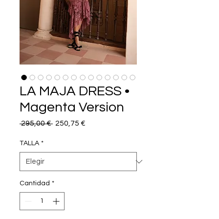
LA MAJA DRESS •
Magenta Version
Precio
Precio
 295,00 € 
250,75 €
de
oferta
TALLA
*
Cantidad
*