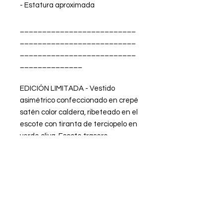
- Estatura aproximada
__________________________
__________________________
__________________________
______________
EDICIÓN LIMITADA - Vestido
asimétrico confeccionado en crepé
satén color caldera, ribeteado en el
escote con tiranta de terciopelo en
verde oliva. Escote trasero
desbocado. Consta de dos capas
del mismo tejido rematado en los
bordes con piquillo color oliva. Largo
asimétrico.
FABRICADO EN ESPAÑA