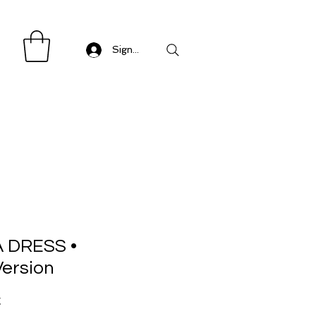
Sign in/ Log in
 DRESS •
ersion
Precio
€
de