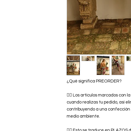
¿Qué significa PREORDER?
👉🏿 Los artículos marcados con
cuando realizas tu pedido, así el
contribuyendo a una confección
medio ambiente.
👉🏿 Esto se traduce en PLAZOS 