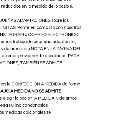
reducidos en la medida de lo posible.
 PEQUEÑAS ADAPTACIONES sobre las
ATUITAS. Ponte en contacto con nosotras
B, INSTAGRAM o CORREO ELECTRÓNICO.
emos trabajar la pequeña adaptación,
la y dejarnos una NOTA EN LA PÁGINA DEL
taciones previamente acordadas. PARA
CIONES, TAMBIÉN SE ADMITE
ajamos la CONFECCIÓN A MEDIDA de forma
BAJO A MEDIDA NO SE ADMITE
e elegir la opción 'A MEDIDA' y dejarnos
RRITO indicándonoslas.
os medidas adicionales te