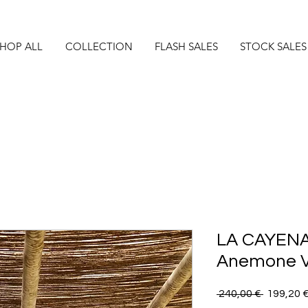
HOP ALL
COLLECTION
FLASH SALES
STOCK SALES
LA CAYENA
Anemone V
Precio
 240,00 € 
199,20 