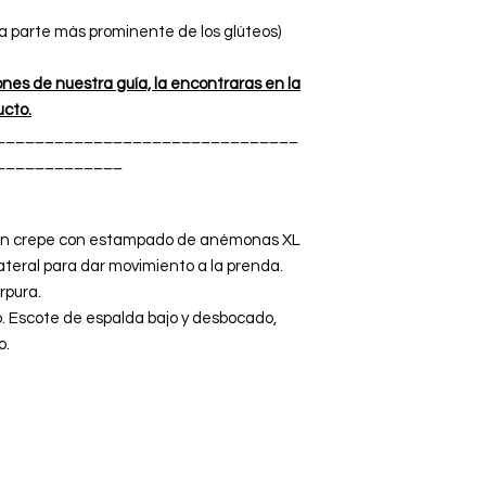
a parte más prominente de los glúteos)
ones de nuestra guía, la encontraras en la
ucto.
_______________________________
_____________
fon crepe con estampado de anémonas XL
lateral para dar movimiento a la prenda.
rpura.
ro. Escote de espalda bajo y desbocado,
o.