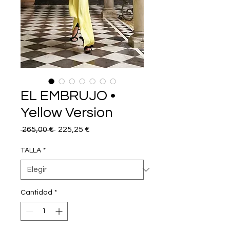
EL EMBRUJO •
Yellow Version
Precio
Precio
 265,00 € 
225,25 €
de
oferta
TALLA
*
Cantidad
*