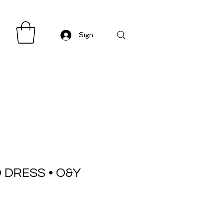
Sign in/ Log in
 DRESS • O&Y