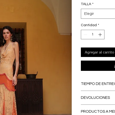
TALLA
*
Elegir
Cantidad
*
Agregar al carrito
TIEMPO DE ENTRE
PREORDERS
: Lo
DEVOLUCIONES
PREORDER, se con
eliminamos los ex
El primer CAMBI
contribuyendo a
PRODUCTOS A ME
España peninsular
respetuosa con e