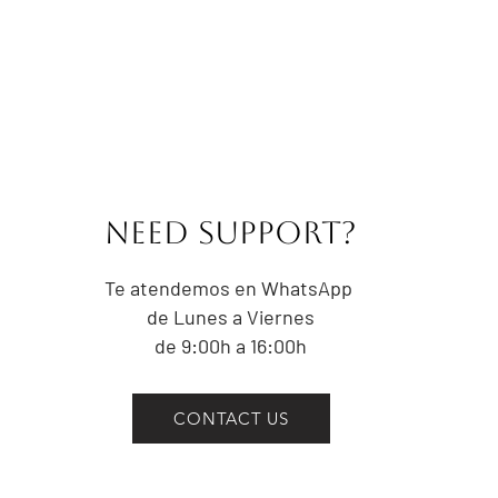
ajustado del tor
altura del omblig
CONTORNO DE C
prominente del t
trata de la part
IMPORTANTE:
No aprietes la ci
NEED Support?
el contorno de un
Las medidas indi
referencia a las
Te atendemos en WhatsApp
prenda. Las pre
de Lunes a Viernes
centímetros por 
de 9:00h a 16:00h
la intención del 
CONTACT US