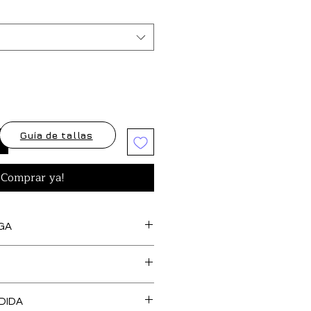
Guía de tallas
¡Comprar ya!
GA
s artículos marcados como
feccionan bajo pedido, así
cedentes de stock y tejido,
O DE TALLA es GRATUITO en
 una confección más SOSTENIBLE y
DIDA
, Islas Baleares y Portugal.
l medio ambiente. Tienen un