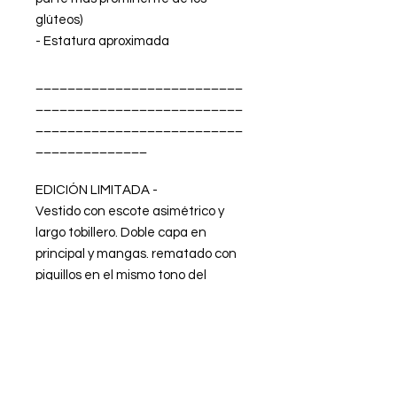
glúteos)
- Estatura aproximada
__________________________
__________________________
__________________________
______________
EDICIÓN LIMITADA -
Vestido con escote asimétrico y
largo tobillero. Doble capa en
principal y mangas. rematado con
piquillos en el mismo tono del
vestido, tanto en los bajos como en
los dobles puños de las mangas.
Color verde botella .
Confeccionado en punto de seda
tornasolado. Forro de lycra interior.