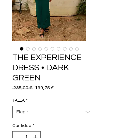
THE EXPERIENCE
DRESS • DARK
GREEN
Precio
Precio
 235,00 € 
199,75 €
de
oferta
TALLA
*
Cantidad
*