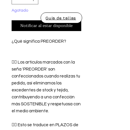
Agotado
Guía de tallas
Notificar al estar disponible
¿Qué significa PREORDER?
👉🏿 Los artículos marcados con la
seña 'PREORDER' son
confeccionados cuando realizas tu
pedido, así eliminamos los
excedentes de stock y tejido,
contribuyendo a una confección
más SOSTENIBLE y respetuosa con
el medio ambiente.
👉🏿 Esto se traduce en PLAZOS de