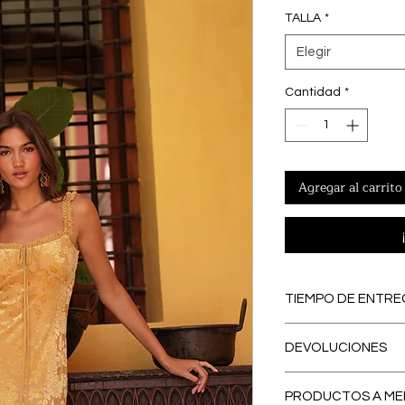
TALLA
*
Elegir
Cantidad
*
Agregar al carrito
TIEMPO DE ENTRE
PREORDERS
: Lo
DEVOLUCIONES
PREORDER, se con
eliminamos los ex
El primer CAMBI
contribuyendo a
PRODUCTOS A ME
España peninsular