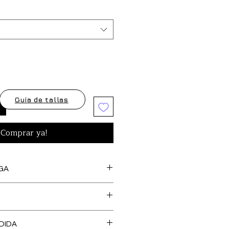
Guía de tallas
¡Comprar ya!
GA
s artículos marcados como
feccionan bajo pedido, así
cedentes de stock y tejido,
O DE TALLA es GRATUITO en
 una confección más SOSTENIBLE y
DIDA
, Islas Baleares y Portugal.