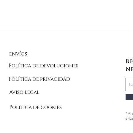
No aprietes la ci
el contorno de un
Las medidas indi
referencia a las
prenda. Las pre
centímetros por 
la intención del 
envíos
Re
Política de devoluciones
Ne
Política de privacidad
Aviso legal
Política de cookies
* Al 
priv