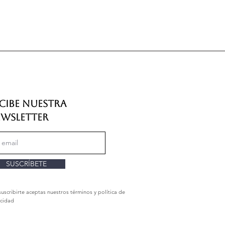
nta en exceso,
se trata de rodear
a forma relajada.
cadas en la tabla hacen
 medidas del cuerpo
, no de la
ndas ganarán un mínimo de 2
contorno, dependiendo del corte y
modelo.
cibe nuestra
wsletter
SUSCRÍBETE
suscribirte aceptas nuestros términos y política de
acidad