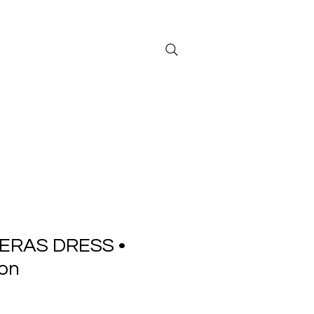
Sign in/ Log in
ERAS DRESS •
ion