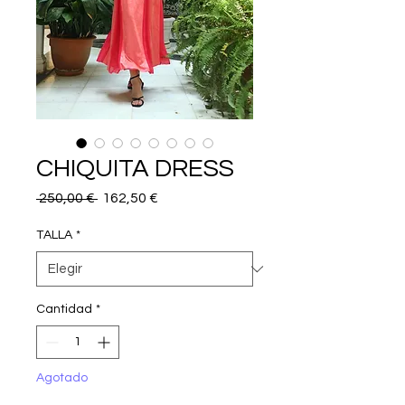
CHIQUITA DRESS
Precio
Precio
 250,00 € 
162,50 €
de
oferta
TALLA
*
Cantidad
*
Agotado