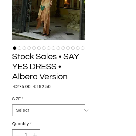
Stock Sales • SAY
YES DRESS •
Albero Version
Regular
Sale
 €275.00 
€192.50
Price
Price
SIZE
*
Quantity
*