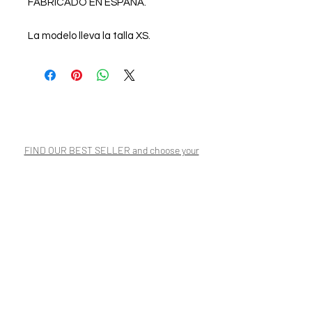
FABRICADO EN ESPAÑA.
La modelo lleva la talla XS.
FIND OUR BEST SELLER and choose your
favorite.
Always ready to shine.
FIND OUR BEST SELLER and choose your
favorite.
Always ready to shine.
CONTACT US