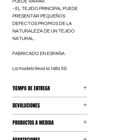
PUEDE VARIAR.
- EL TEJIDO PRINCIPAL PUEDE
PRESENTAR PEQUEÑOS
DEFECTOS PROPIOS DE LA
NATURALEZA DE UN TEJIDO
NATURAL.
FABRICADO EN ESPAÑA.
La modelo lleva la talla XS.
TIEMPO DE ENTREGA
PREORDERS
: Los artículos
DEVOLUCIONES
marcados como PREORDER, se
confeccionan bajo pedido, así
El primer CAMBIO DE TALLA es
eliminamos los excedentes de
PRODUCTOS A MEDIDA
GRATUITO en España peninsular,
stock y tejido, contribuyendo a
Islas Baleares y Portugal.
una confección más SOSTENIBLE
La CONFECCIÓN A MEDIDA no
Nuestro servicio de recogida del
ADAPTACIONES
y respetuosa con el medio