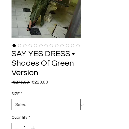
SAY YES DRESS •
Shades Of Green
Version
Regular
Sale
 €275.00 
€220.00
Price
Price
SIZE
*
Quantity
*