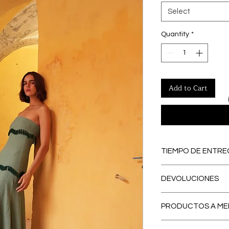
Select
Quantity
*
Add to Cart
TIEMPO DE ENTRE
PREORDERS
: Lo
DEVOLUCIONES
PREORDER, se con
eliminamos los ex
El primer CAMBI
contribuyendo a
PRODUCTOS A ME
España peninsular
respetuosa con e
Nuestro servicio
tiempo de entre
La CONFECCIÓN A ME