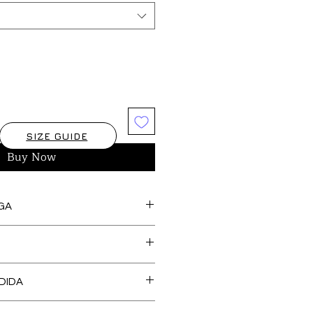
SIZE GUIDE
Buy Now
GA
s artículos marcados como
feccionan bajo pedido, así
cedentes de stock y tejido,
O DE TALLA es GRATUITO en
 una confección más SOSTENIBLE y
DIDA
, Islas Baleares y Portugal.
l medio ambiente. Tienen un
 de recogida del producto para
ga aproximado de hasta
20 DÍAS
DIDA no supone coste adicional,