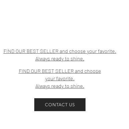
altura del omblig
CONTORNO DE C
prominente del t
trata de la part
IMPORTANTE:
No aprietes la ci
FIND OUR BEST SELLER and choose your favorite.
el contorno de un
Always ready to shine.
Las medidas indi
referencia a las
prenda. Las pre
FIND OUR BEST SELLER and choose
centímetros por 
your favorite.
la intención del 
Always ready to shine.
CONTACT US