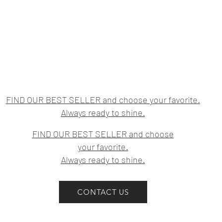
CONTORNO DE C
ajustado del tor
altura del omblig
CONTORNO DE C
prominente del t
trata de la part
IMPORTANTE:
No aprietes la ci
FIND OUR BEST SELLER and choose your favorite.
el contorno de un
Always ready to shine.
Las medidas indi
referencia a las
FIND OUR BEST SELLER and choose
prenda. Las pre
your favorite.
centímetros por 
Always ready to shine.
la intención del 
CONTACT US