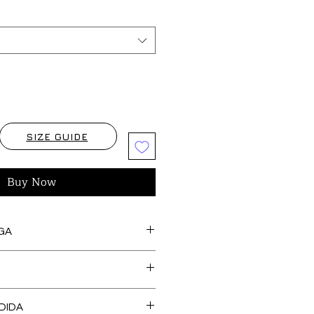
SIZE GUIDE
Buy Now
GA
s artículos marcados como
feccionan bajo pedido, así
cedentes de stock y tejido,
O DE TALLA es GRATUITO en
 una confección más SOSTENIBLE y
DIDA
, Islas Baleares y Portugal.