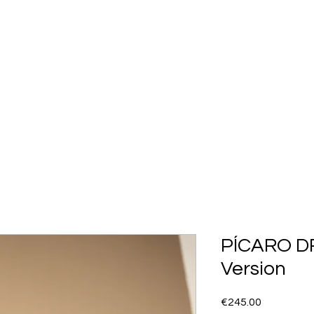
SHOP ALL
COLLECTION
FLASH SALES
More
PÍCARO D
Version
Price
€245.00