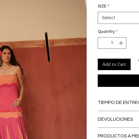
SIZE
*
Select
Quantity
*
Add to Cart
TIEMPO DE ENTRE
PREORDERS
: Lo
DEVOLUCIONES
PREORDER, se con
eliminamos los ex
El primer CAMBI
contribuyendo a
PRODUCTOS A ME
España peninsular