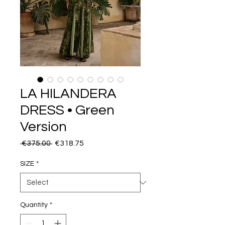
LA HILANDERA
DRESS • Green
Version
Regular
Sale
 €375.00 
€318.75
Price
Price
SIZE
*
Quantity
*