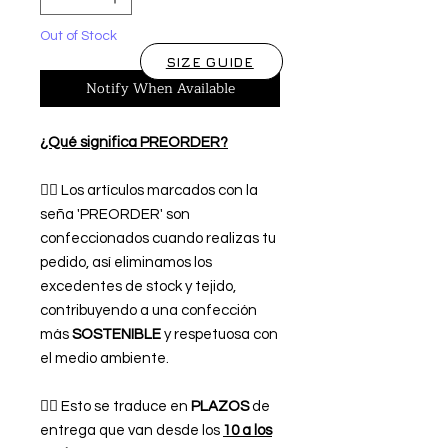
Out of Stock
SIZE GUIDE
Notify When Available
¿Qué significa PREORDER?
👉🏿 Los artículos marcados con la
seña 'PREORDER' son
confeccionados cuando realizas tu
pedido, así eliminamos los
excedentes de stock y tejido,
contribuyendo a una confección
más
SOSTENIBLE
y respetuosa con
el medio ambiente.
👉🏿 Esto se traduce en
PLAZOS
de
entrega que van desde los
10 a los