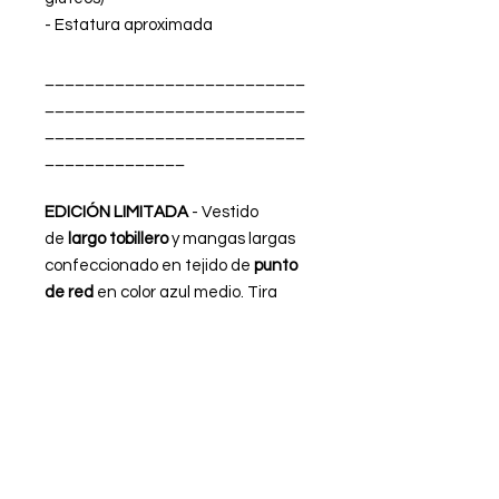
- Estatura aproximada
__________________________
__________________________
__________________________
______________
EDICIÓN LIMITADA
- Vestido
de
largo tobillero
y mangas largas
confeccionado en tejido de
punto
de red
en color azul medio. Tira
(bajo pecho ajustable con lazada
en la espalda) de tercipelo en color
verde agua oscuro. Escote en V.
Espalda baja. Forro interior de crepe
satén en color verde agua oscuro.
FABRICADO EN ESPAÑA