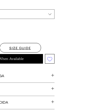
SIZE GUIDE
When Available
GA
s artículos marcados como
feccionan bajo pedido, así
cedentes de stock y tejido,
O DE TALLA es GRATUITO en
 una confección más SOSTENIBLE y
DIDA
, Islas Baleares y Portugal.
l medio ambiente. Tienen un
 de recogida del producto para