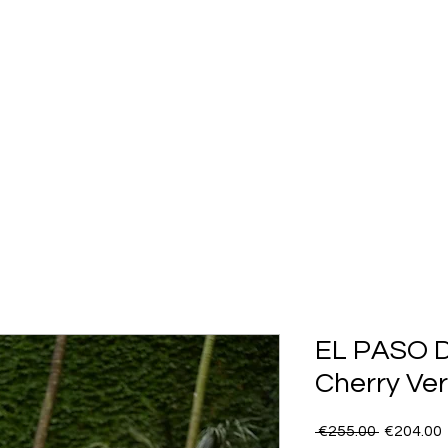
SHOP ALL
COLLECTION
FLASH SALES
More
EL PASO D
Cherry Ver
Regular
 €255.00 
€204.00
Price