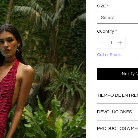
SIZE
*
Select
Quantity
*
Out of Stock
Notify 
TIEMPO DE ENTRE
PREORDERS
: Lo
DEVOLUCIONES
PREORDER, se con
eliminamos los ex
El primer CAMBI
contribuyendo a
PRODUCTOS A ME
España peninsular
respetuosa con e
Nuestro servicio