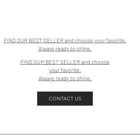
ajustado del tor
altura del omblig
CONTORNO DE C
prominente del t
trata de la part
FIND OUR BEST SELLER and choose your favorite.
IMPORTANTE:
Always ready to shine.
No aprietes la ci
el contorno de un
FIND OUR BEST SELLER and choose
Las medidas indi
your favorite.
referencia a las
Always ready to shine.
prenda. Las pre
centímetros por 
la intención del 
CONTACT US