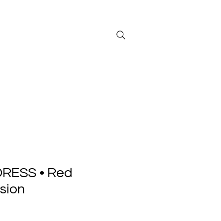
Sign in/ Log in
RESS • Red
sion
Sale
Price