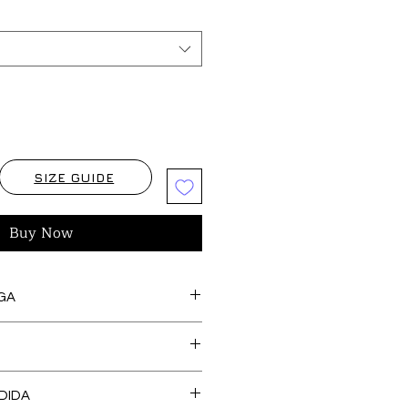
SIZE GUIDE
Buy Now
GA
s artículos marcados como
feccionan bajo pedido, así
cedentes de stock y tejido,
O DE TALLA es GRATUITO en
 una confección más SOSTENIBLE y
DIDA
, Islas Baleares y Portugal.
l medio ambiente. Tienen un