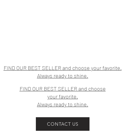
ajustado del tor
altura del omblig
CONTORNO DE C
prominente del t
trata de la part
IMPORTANTE:
No aprietes la ci
el contorno de un
FIND OUR BEST SELLER and choose your favorite.
Las medidas indi
Always ready to shine.
referencia a las
prenda. Las pre
FIND OUR BEST SELLER and choose
centímetros por 
la intención del 
your favorite.
Always ready to shine.
CONTACT US