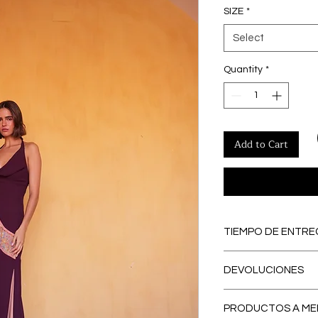
SIZE
*
Select
Quantity
*
Add to Cart
TIEMPO DE ENTRE
PREORDERS
: Lo
DEVOLUCIONES
PREORDER, se con
eliminamos los ex
El primer CAMBI
contribuyendo a
PRODUCTOS A ME
España peninsular
respetuosa con e