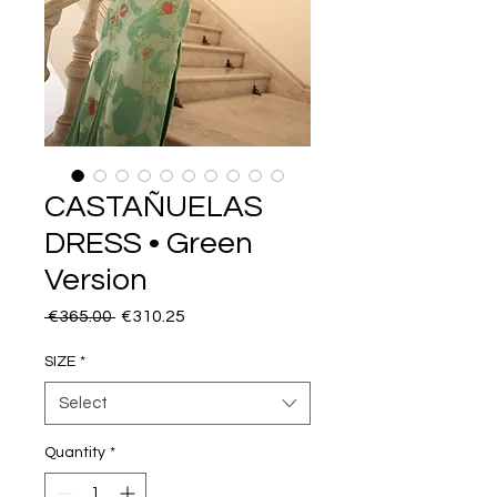
CASTAÑUELAS
DRESS • Green
Version
Regular
Sale
 €365.00 
€310.25
Price
Price
SIZE
*
Select
Quantity
*