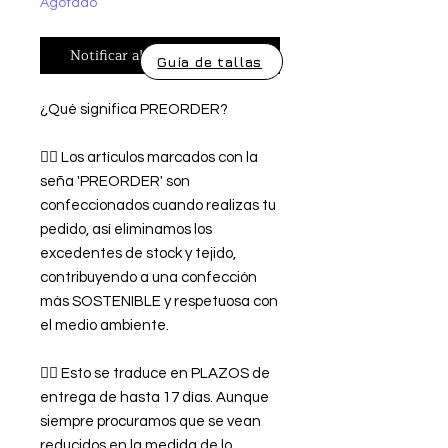
Agotado
Notificar al estar disponible
Guía de tallas
¿Qué significa PREORDER?
👉🏿 Los artículos marcados con la
seña 'PREORDER' son
confeccionados cuando realizas tu
pedido, así eliminamos los
excedentes de stock y tejido,
contribuyendo a una confección
más SOSTENIBLE y respetuosa con
el medio ambiente.
👉🏿 Esto se traduce en PLAZOS de
entrega de hasta 17 días. Aunque
siempre procuramos que se vean
reducidos en la medida de lo