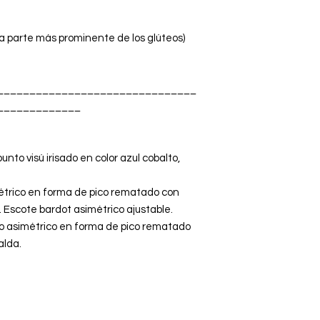
a parte más prominente de los glúteos)
_______________________________
_____________
nto visú irisado en color azul cobalto,
métrico en forma de pico rematado con
. Escote bardot asimétrico ajustable.
argo asimétrico en forma de pico rematado
alda.