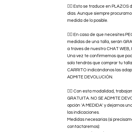
👉🏿 Esto se traduce en PLAZOS d
días. Aunque siempre procuramos
medida de lo posible.
👉🏿 En caso de que necesites
medidas de una talla, serán GR
a traves de nuestro CHAT WE
Una vez te confirmemos que pod
solo tendrás que comprar tu tal
CARRITO indicándonos las adap
ADMITE DEVOLUCIÓN.
👉🏿 Con esta modalidad, trab
GRATUITA. NO SE ADMITE DEVOLU
opción 'A MEDIDA' y dejarnos 
las indicaciones.
Medidas necesarias (si precisam
contactaremos):