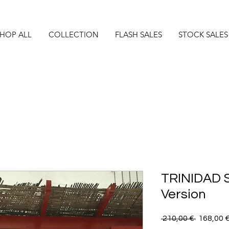
HOP ALL
COLLECTION
FLASH SALES
STOCK SALES
TRINIDAD S
Version
Precio
 210,00 € 
168,00 