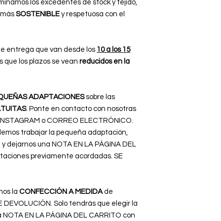
iminamos los excedentes de stock y tejido,
n más
SOSTENIBLE
y respetuosa con el
e entrega que van desde los
10 a los 15
 que los plazos se vean
reducidos en la
QUEÑAS ADAPTACIONES
sobre las
TUITAS
. Ponte en contacto con nosotras
B, INSTAGRAM o CORREO ELECTRÓNICO.
emos trabajar la pequeña adaptación,
la y dejarnos una NOTA EN LA PÁGINA DEL
taciones previamente acordadas. SE
mos la
CONFECCIÓN A MEDIDA
de
 DEVOLUCIÓN. Solo tendrás que elegir la
una NOTA EN LA PÁGINA DEL CARRITO con