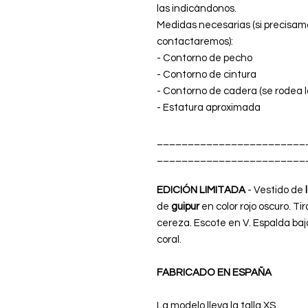
las indicándonos.
Medidas necesarias (si precisam
contactaremos):
- Contorno de pecho
- Contorno de cintura
- Contorno de cadera (se rodea l
- Estatura aproximada
________________________
________________________
EDICIÓN LIMITADA
- Vestido de
de
guipur
en color rojo oscuro. Ti
cereza. Escote en V. Espalda baja
coral.
FABRICADO EN ESPAÑA
La modelo lleva la talla XS