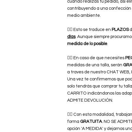
cuando realizas tu pedido, así el
contribuyendo a una confecció
medio ambiente.
👉🏿 Esto se traduce en
PLAZOS
d
días
. Aunque siempre procuramos
medida de lo posible
.
👉🏿 En caso de que necesites
PE
medidas de una talla, serán
GRA
a traves de nuestro CHAT WE
Una vez te confirmemos que pod
solo tendrás que comprar tu tal
CARRITO indicándonos las adap
ADMITE DEVOLUCIÓN.
👉🏿 Con esta modalidad, trabaja
forma
GRATUITA
. NO SE ADMITE
opción 'A MEDIDA' y dejarnos 