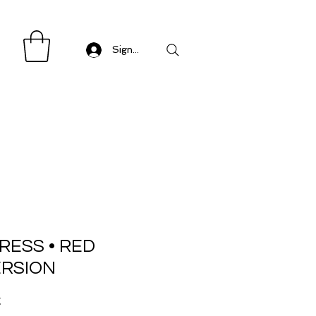
Sign in/ Log in
RESS • RED
ERSION
Precio
€
de