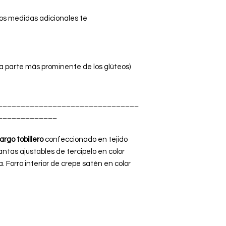
os medidas adicionales te
a parte más prominente de los glúteos)
_______________________________
_____________
largo tobillero
confeccionado en tejido
rantas ajustables de tercipelo en color
. Forro interior de crepe satén en color