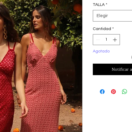
TALLA
*
Elegir
Cantidad
*
Agotado
Notificar a