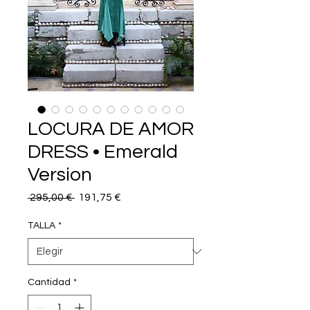
LOCURA DE AMOR
DRESS • Emerald
Version
Precio
Precio
 295,00 € 
191,75 €
de
oferta
TALLA
*
Cantidad
*