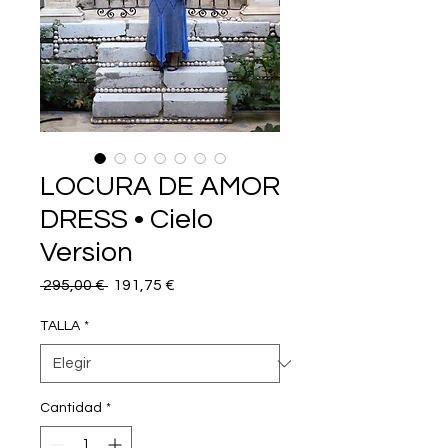
LOCURA DE AMOR
DRESS • Cielo
Version
Precio
Precio
 295,00 € 
191,75 €
de
oferta
TALLA
*
Cantidad
*