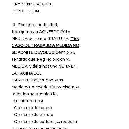
TAMBIÉN SE ADMITE
DEVOLUCIÓN.
👉🏿 Con esta modalidad,
trabajamos la CONFECCIÓN A
MEDIDA de forma GRATUITA.
**EN
CASO DE TRABAJO A MEDIDA NO
SE ADMITE DEVOLUCIÓN**
. Sólo
tendrás que elegir la opción 'A
MEDIDA' y dejarnos una NOTA EN
LA PÁGINA DEL
CARRITO indicándonoslas.
Medidas necesarias (si precisamos
medidas adicionales te
contactaremos):
- Contorno de pecho
- Contorno de cintura
- Contorno de cadera (se rodea la
parte más prominente de los