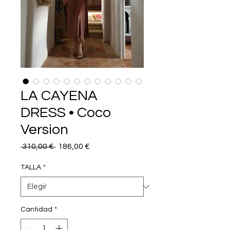
LA CAYENA
DRESS • Coco
Version
Precio
Precio
 310,00 € 
186,00 €
de
oferta
TALLA
*
Cantidad
*