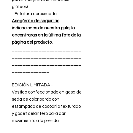
glúteos)
- Estatura aproximada
Asegúrate de seguir las
indicaciones de nuestra guía, la
encontraras en la última foto de la
página del producto.
__________________________
__________________________
__________________________
______________
EDICIÓN LIMITADA -
Vestido confeccionado en gasa de
seda de color pardo con
estampado de cocodrilo texturado
y godet delantero para dar
movimiento a la prenda.
Escote asimétrico. Largo tobillero.