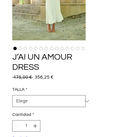
J’AI UN AMOUR
DRESS
Precio
Precio
 475,00 € 
356,25 €
de
oferta
TALLA
*
Cantidad
*