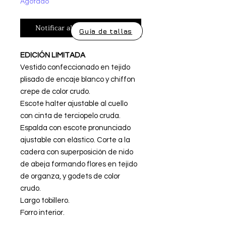
Agotado
Notificar al estar disponible
Guía de tallas
EDICIÓN LIMITADA
Vestido confeccionado en tejido
plisado de encaje blanco y chiffon
crepe de color crudo.
Escote halter ajustable al cuello
con cinta de terciopelo cruda.
Espalda con escote pronunciado
ajustable con elástico. Corte a la
cadera con superposición de nido
de abeja formando flores en tejido
de organza, y godets de color
crudo.
Largo tobillero.
Forro interior.