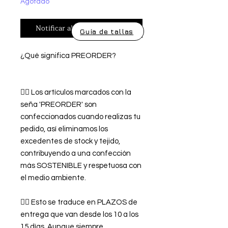
Agotado
Notificar al estar disponible
Guía de tallas
¿Qué significa PREORDER?
👉🏿 Los artículos marcados con la
seña 'PREORDER' son
confeccionados cuando realizas tu
pedido, así eliminamos los
excedentes de stock y tejido,
contribuyendo a una confección
más SOSTENIBLE y respetuosa con
el medio ambiente.
👉🏿 Esto se traduce en PLAZOS de
entrega que van desde los 10 a los
15 días. Aunque siempre