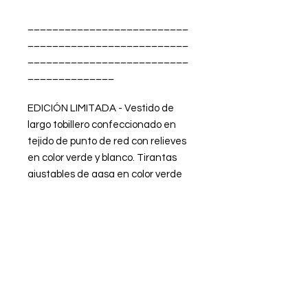
__________________________
__________________________
__________________________
______________
EDICIÓN LIMITADA - Vestido de
largo tobillero confeccionado en
tejido de punto de red con relieves
en color verde y blanco. Tirantas
ajustables de gasa en color verde
mar oscuro. Escote ajustable en
forma de V. Espalda baja. Forro
interior de lycra en color verde
aguamarina.
FABRICADO EN ESPAÑA
La modelo lleva la talla XS