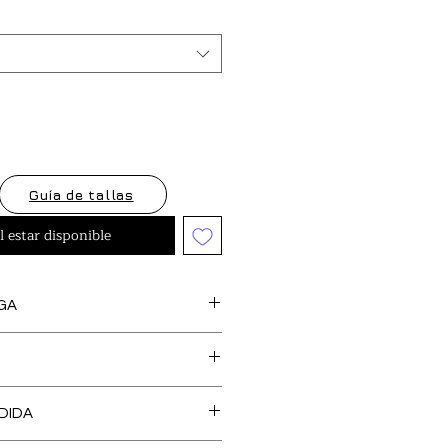
oferta
Guía de tallas
l estar disponible
GA
s artículos marcados como
feccionan bajo pedido, así
cedentes de stock y tejido,
O DE TALLA es GRATUITO en
 una confección más SOSTENIBLE y
DIDA
, Islas Baleares y Portugal.
l medio ambiente. Tienen un
 de recogida del producto para
ga aproximado de hasta
20 DÍAS