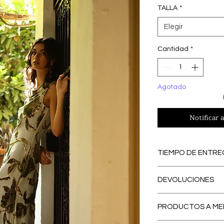
TALLA
*
Elegir
Cantidad
*
Agotado
Notificar a
TIEMPO DE ENTRE
PREORDERS
: Lo
DEVOLUCIONES
PREORDER, se con
eliminamos los ex
El primer CAMBI
contribuyendo a
PRODUCTOS A ME
España peninsular
respetuosa con e
Nuestro servicio
tiempo de entre