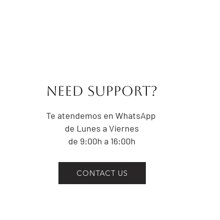
altura del omblig
CONTORNO DE C
prominente del t
trata de la part
IMPORTANTE:
No aprietes la ci
NEED Support?
el contorno de un
Las medidas indi
referencia a las
Te atendemos en WhatsApp
prenda. Las pre
de Lunes a Viernes
centímetros por 
de 9:00h a 16:00h
la intención del 
CONTACT US