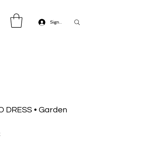
Sign in/ Log in
O DRESS • Garden
Precio
€
de