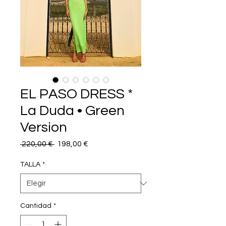
EL PASO DRESS *
La Duda • Green
Version
Precio
Precio
 220,00 € 
198,00 €
de
oferta
TALLA
*
Cantidad
*