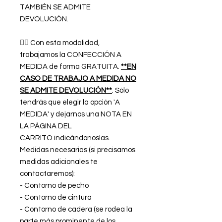
TAMBIÉN SE ADMITE
DEVOLUCIÓN.
👉🏿 Con esta modalidad,
trabajamos la CONFECCIÓN A
MEDIDA de forma GRATUITA.
**EN
CASO DE TRABAJO A MEDIDA NO
SE ADMITE DEVOLUCIÓN**
. Sólo
tendrás que elegir la opción 'A
MEDIDA' y dejarnos una NOTA EN
LA PÁGINA DEL
CARRITO indicándonoslas.
Medidas necesarias (si precisamos
medidas adicionales te
contactaremos):
- Contorno de pecho
- Contorno de cintura
- Contorno de cadera (se rodea la
parte más prominente de los