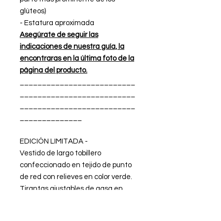
glúteos)
- Estatura aproximada
Asegúrate de seguir las
indicaciones de nuestra guía, la
encontraras en la última foto de la
página del producto.
__________________________
__________________________
__________________________
______________
EDICIÓN LIMITADA -
Vestido de largo tobillero
confeccionado en tejido de punto
de red con relieves en color verde.
Tirantas ajustables de gasa en
color verde billar. Escote ajustable
en forma de V. Espalda baja. Forro