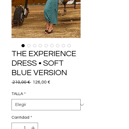
THE EXPERIENCE
DRESS • SOFT
BLUE VERSION
Precio
Precio
 210,00 € 
126,00 €
de
oferta
TALLA
*
Cantidad
*