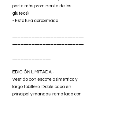
parte más prominente de los
glúteos)
- Estatura aproximada
__________________________
__________________________
__________________________
______________
EDICIÓN LIMITADA -
Vestido con escote asimétrico y
largo tobillero. Doble capa en
principal y mangas. rematado con
piquillos en color crudo, tanto en los
bajos como en los dobles puños de
las mangas. Color azul claro.
Confeccionado en punto jacquard.
Forro de lycra interior.