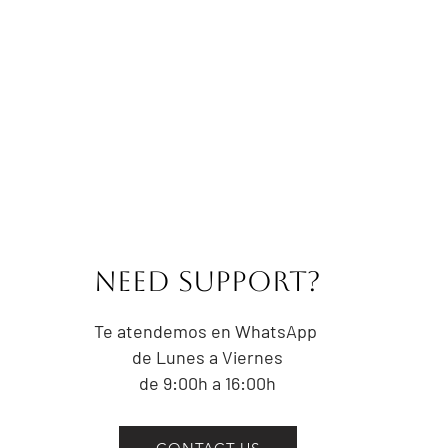
altura del omblig
CONTORNO DE C
prominente del t
trata de la part
IMPORTANTE:
No aprietes la ci
el contorno de un
Las medidas indi
referencia a las
prenda. Las pre
NEED Support?
centímetros por 
la intención del 
Te atendemos en WhatsApp
de Lunes a Viernes
de 9:00h a 16:00h