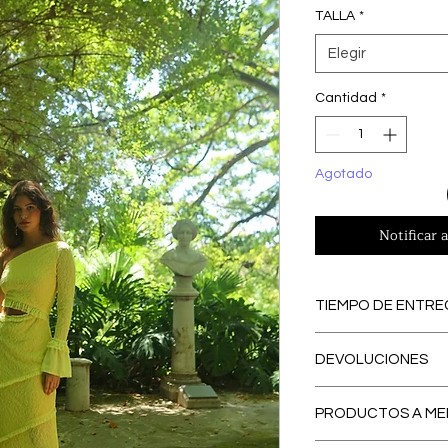
TALLA
*
Elegir
Cantidad
*
Agotado
Notificar a
TIEMPO DE ENTRE
PREORDERS
: Lo
DEVOLUCIONES
PREORDER, se con
eliminamos los ex
El primer CAMBI
contribuyendo a
PRODUCTOS A ME
España peninsular
respetuosa con e
Nuestro servicio
tiempo de entre