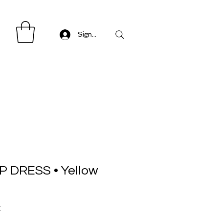
Sign in/ Log in
P DRESS • Yellow
Precio
€
de