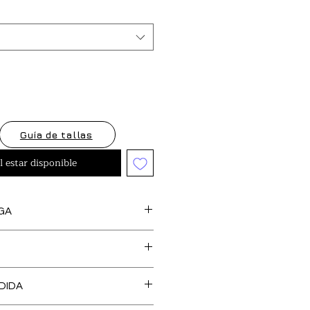
oferta
Guía de tallas
l estar disponible
GA
s artículos marcados como
feccionan bajo pedido, así
cedentes de stock y tejido,
O DE TALLA es GRATUITO en
 una confección más SOSTENIBLE y
DIDA
, Islas Baleares y Portugal.
l medio ambiente. Tienen un
 de recogida del producto para
ga aproximado de hasta
20 DÍAS