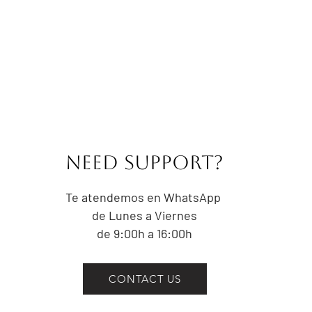
ajustado del tor
altura del omblig
CONTORNO DE C
prominente del t
trata de la part
IMPORTANTE:
No aprietes la ci
el contorno de un
NEED Support?
Las medidas indi
referencia a las
prenda. Las pre
Te atendemos en WhatsApp
centímetros por 
de Lunes a Viernes
la intención del 
de 9:00h a 16:00h
CONTACT US