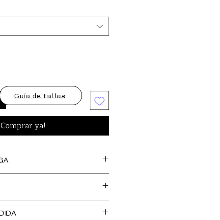
Guía de tallas
¡Comprar ya!
GA
s artículos marcados como
feccionan bajo pedido, así
cedentes de stock y tejido,
O DE TALLA es GRATUITO en
 una confección más SOSTENIBLE y
DIDA
, Islas Baleares y Portugal.
l medio ambiente. Tienen un