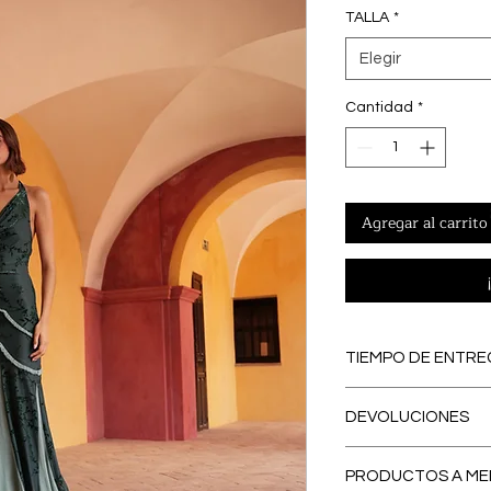
TALLA
*
Elegir
Cantidad
*
Agregar al carrito
TIEMPO DE ENTRE
PREORDERS
: Lo
DEVOLUCIONES
PREORDER, se con
eliminamos los ex
El primer CAMBI
contribuyendo a
PRODUCTOS A ME
España peninsular
respetuosa con e