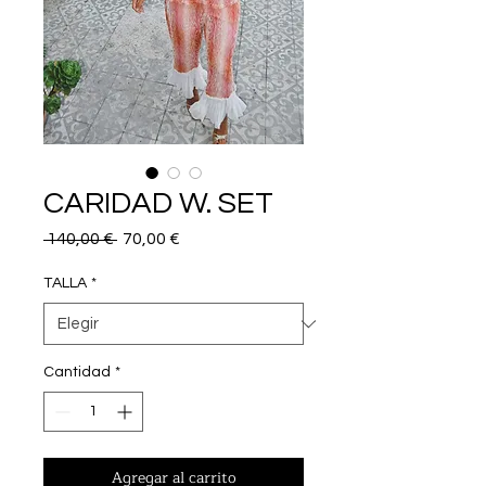
CARIDAD W. SET
Precio
Precio
 140,00 € 
70,00 €
de
oferta
TALLA
*
Cantidad
*
Agregar al carrito