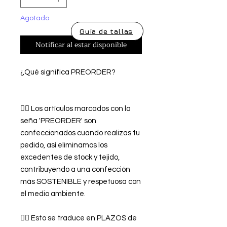
Agotado
Guía de tallas
Notificar al estar disponible
¿Qué significa PREORDER?
👉🏿 Los artículos marcados con la
seña 'PREORDER' son
confeccionados cuando realizas tu
pedido, así eliminamos los
excedentes de stock y tejido,
contribuyendo a una confección
más SOSTENIBLE y respetuosa con
el medio ambiente.
👉🏿 Esto se traduce en PLAZOS de