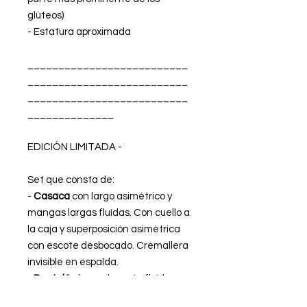
glúteos)
- Estatura aproximada
__________________________
__________________________
__________________________
______________
EDICIÓN LIMITADA -
Set que consta de:
-
Casaca
con largo asimétrico y
mangas largas fluídas. Con cuello a
la caja y superposición asimétrica
con escote desbocado. Cremallera
invisible en espalda.
-
Pantalón
largo de corte fluído con
cremallera invisible.