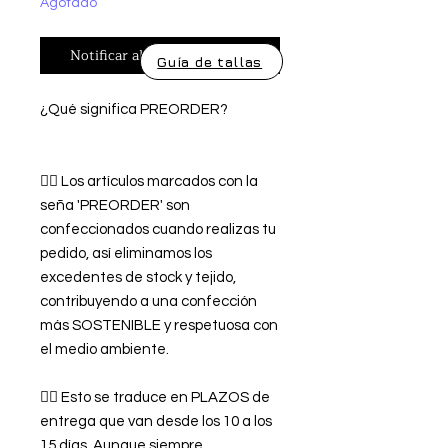
Agotado
Notificar al estar disponible
Guía de tallas
¿Qué significa PREORDER?
👉🏿 Los artículos marcados con la
seña 'PREORDER' son
confeccionados cuando realizas tu
pedido, así eliminamos los
excedentes de stock y tejido,
contribuyendo a una confección
más SOSTENIBLE y respetuosa con
el medio ambiente.
👉🏿 Esto se traduce en PLAZOS de
entrega que van desde los 10 a los
15 días. Aunque siempre