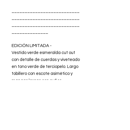
__________________________
__________________________
__________________________
______________
EDICIÓN LIMITADA -
Vestido verde esmeralda cut out
con detalle de cuerdas y viveteado
en tono verde de terciopelo. Largo
tobillero con escote asimético y
mangas largas con puños
acampanados abiertos rematados
con piquillos. Confeccionado en
punto de seda tornasolado. Forro
de lycra interior.
FABRICADO EN ESPAÑA.